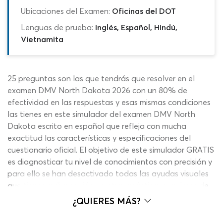
Ubicaciones del Examen:
Oficinas del DOT
Lenguas de prueba:
Inglés, Español, Hindú,
Vietnamita
25 preguntas son las que tendrás que resolver en el
examen DMV North Dakota 2026 con un 80% de
efectividad en las respuestas y esas mismas condiciones
las tienes en este simulador del examen DMV North
Dakota escrito en español que refleja con mucha
exactitud las características y especificaciones del
cuestionario oficial. El objetivo de este simulador GRATIS
es diagnosticar tu nivel de conocimientos con precisión y
para ello se han desactivado todas las ayudas visuales
que tienes a disposición en otras prácticas regulares de
nuestro sitio web. Trabajarás con contenidos
¿QUIERES MÁS?
actualizados y el formato exacto a través del examen
del DMV en español de North Dakota para calibrar tu