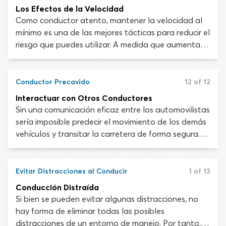
Los Efectos de la Velocidad
Como conductor atento, mantener la velocidad al
mínimo es una de las mejores tácticas para reducir el
riesgo que puedes utilizar. A medida que aumenta la
velocidad a la que viajas, lo mismo sucede con el
peligro al que te expones y los desafíos que
enfrentas.
Conductor Precavido
12 of 12
Interactuar con Otros Conductores
Sin una comunicación eficaz entre los automovilistas
sería imposible predecir el movimiento de los demás
vehículos y transitar la carretera de forma segura.
Los automovilistas atentos y conscientes piensan
cómo sus acciones afectarán a los demás
conductores y se esfuerzan para tener un
Evitar Distracciones al Conducir
1 of 13
comportamiento considerado en todo momento. No
Conducción Distraída
se trata solo de ser amable. Es una cuestión de
Si bien se pueden evitar algunas distracciones, no
seguridad.
hay forma de eliminar todas las posibles
distracciones de un entorno de manejo. Por tanto,