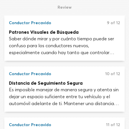
conducción es increíblemente peligroso.
Review
Conductor Precavido
9 of 12
Patrones Visuales de Búsqueda
Saber dónde mirar y por cuánto tiempo puede ser
confuso para los conductores nuevos,
especialmente cuando hay tanto que controlar
dentro del automóvil, justo frente al vehículo y 20
segundos adelante sobre la carretera. Para un
manejo seguro necesitarás adoptar un método
Conductor Precavido
10 of 12
sistemático y eficiente para escanear visualmente tu
Distancia de Seguimiento Segura
entorno.
Es imposible manejar de manera segura y atenta sin
dejar un espacio suficiente entre tu vehículo y el
automóvil adelante de ti. Mantener una distancia
de seguimiento adecuada es crucial para maximizar
tu vista de la carretera adelante.
Conductor Precavido
11 of 12