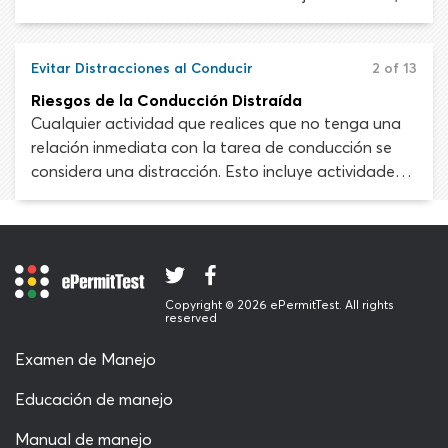
debemos saber manejarlas de forma segura cuando
ocurran.
Evitar Distracciones al Conducir
2 of 13
Riesgos de la Conducción Distraída
Cualquier actividad que realices que no tenga una
relación inmediata con la tarea de conducción se
considera una distracción. Esto incluye actividades
relacionadas con el viaje como ver un mapa o usar
un dispositivo de navegación. Más allá de lo
importante que consideres esa actividad, controlar
tu vehículo y monitorear la carretera requieren de
total atención y deben tener prioridad.
Copyright © 2026 ePermitTest. All rights
reserved
Examen de Manejo
Educación de manejo
Manual de manejo