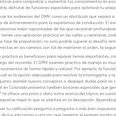
rísticas para comprobar y aumentar tus conocimientos en poc
s disfrutar de funciones especiales para optimizar tu prepa
car los exámenes del DMV como un obstáculo que separa a las
ma de entrenamiento para la experiencia de conducción. El 
 personas mejor capacitadas de las que necesitan profundiza
 tienen una aplicación práctica en las calles y carreteras, to
ta fase de preparación, no solo podrás superar el desafío an
ectas en los caminos con tal de mantener el orden, la seguri
 practica es beneficioso para repasar temas importantes, con
largo del recorrido. El DMV examen practico de manejo es muy
cimientos de forma rápida y natural. Por ejemplo, la funció
cuál es la opción adecuada para resolver la interrogante y te
ustes, asimilar nuevos conceptos o despejar dudas para no vol
 en Colorado presenta también botones especiales que gene
” te ofrece una pista o dato extra acerca del tópico en cuest
erpretas mejor lo que se plantea en la descripción. Aprendizaj
er tu calificación pregunta a pregunta o más bien respuesta t
e tus elecciones y una vez que terminas el examen escrito pa