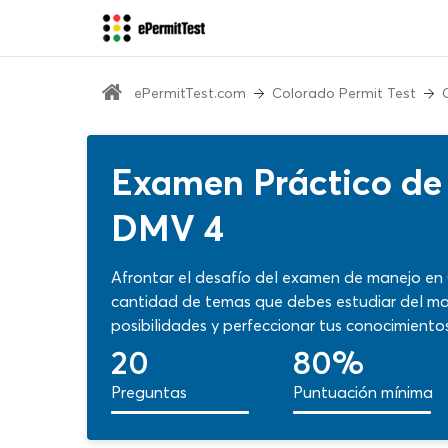
ePermitTest.com
Colorado Permit Test
Examen Práctico de
DMV 4
Afrontar el desafío del examen de manejo en
cantidad de temas que debes estudiar del ma
posibilidades y perfeccionar tus conocimiento
la licencia de Colorado… Con contenidos de c
20
80%
para fortalecer tu aprendizaje en cada pregu
Preguntas
Puntuación mínima