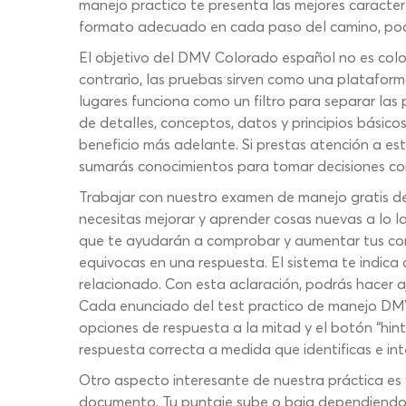
manejo practico te presenta las mejores caracte
formato adecuado en cada paso del camino, podrá
El objetivo del DMV Colorado español no es colo
contrario, las pruebas sirven como una platafor
lugares funciona como un filtro para separar las
de detalles, conceptos, datos y principios básicos
beneficio más adelante. Si prestas atención a es
sumarás conocimientos para tomar decisiones corr
Trabajar con nuestro examen de manejo gratis de
necesitas mejorar y aprender cosas nuevas a lo 
que te ayudarán a comprobar y aumentar tus cono
equivocas en una respuesta. El sistema te indica 
relacionado. Con esta aclaración, podrás hacer aj
Cada enunciado del test practico de manejo DMV
opciones de respuesta a la mitad y el botón “hint
respuesta correcta a medida que identificas e int
Otro aspecto interesante de nuestra práctica es v
documento. Tu puntaje sube o baja dependiendo d