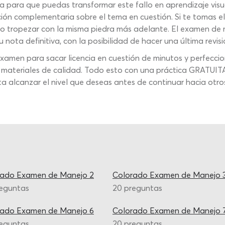
 para que puedas transformar este fallo en aprendizaje visua
ción complementaria sobre el tema en cuestión. Si te tomas e
 no tropezar con la misma piedra más adelante. El examen de
 nota definitiva, con la posibilidad de hacer una última revisi
examen para sacar licencia en cuestión de minutos y perfeccio
eriales de calidad. Todo esto con una práctica GRATUITA, sin
asta alcanzar el nivel que deseas antes de continuar hacia ot
rado Examen de Manejo 2
Colorado Examen de Manejo 
reguntas
20 preguntas
rado Examen de Manejo 6
Colorado Examen de Manejo 
reguntas
20 preguntas