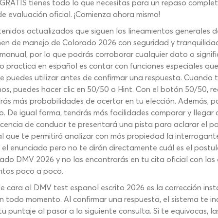
GRATIS tienes todo lo que necesitas para un repaso complet
 evaluación oficial. ¡Comienza ahora mismo!
enidos actualizados que siguen los lineamientos generales 
amen de manejo de Colorado 2026 con seguridad y tranquilida
 manual, por lo que podrás corroborar cualquier dato o signifi
 practica en español es contar con funciones especiales que
e puedes utilizar antes de confirmar una respuesta. Cuando 
os, puedes hacer clic en 50/50 o Hint. Con el botón 50/50, 
drás más probabilidades de acertar en tu elección. Además, p
ro. De igual forma, tendrás más facilidades comparar y llegar
licencia de conducir te presentará una pista para aclarar el 
al que te permitirá analizar con más propiedad la interrogant
el enunciado pero no te dirán directamente cuál es el postu
ado DMV 2026 y no las encontrarás en tu cita oficial con la
entos poco a poco.
 cara al DMV test espanol escrito 2026 es la corrección inst
n todo momento. Al confirmar una respuesta, el sistema te in
 tu puntaje al pasar a la siguiente consulta. Si te equivocas,