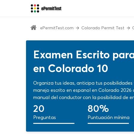
ePermitTest.com
Colorado Permit Test
Examen Escrito para
en Colorado 10
Organiza tus ideas, anticipa tus posibilidades
manejo escrito en espanol en Colorado 2026 co
manual del conductor con la posibilidad de e
manejo de Colorado 2026. Confirma puntos al
20
80%
calidad en cada paso.
Preguntas
Puntuación mínima