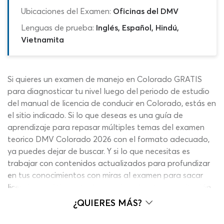
Ubicaciones del Examen:
Oficinas del DMV
Lenguas de prueba:
Inglés, Español, Hindú,
Vietnamita
Si quieres un examen de manejo en Colorado GRATIS
para diagnosticar tu nivel luego del periodo de estudio
del manual de licencia de conducir en Colorado, estás en
el sitio indicado. Si lo que deseas es una guía de
aprendizaje para repasar múltiples temas del examen
teorico DMV Colorado 2026 con el formato adecuado,
ya puedes dejar de buscar. Y si lo que necesitas es
trabajar con contenidos actualizados para profundizar
en tus conocimientos con miras al examen para sacar
licencia, aquí tienes todo para impulsar tu capacitación
en menos de lo que imaginas. Con esta práctica del
¿QUIERES MÁS?
examen para la licencia DMV 2026 y otros materiales
gratuitos disponibles en nuestra web, podrás reforzar tu