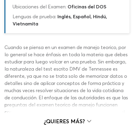
Ubicaciones del Examen:
Oficinas del DOS
Lenguas de prueba:
Inglés, Español, Hindú,
Vietnamita
Cuando se piensa en un examen de manejo teorico, por
lo general se hace énfasis en toda la materia que debes
estudiar para luego volcar en una prueba. Sin embargo,
la naturaleza del test escrito DMV de Tennessee es
diferente, ya que no se trata solo de memorizar datos o
detalles sino de aplicar conceptos de forma práctica y
muchas veces resolver situaciones de la vida cotidiana
de conducción. El enfoque de las autoridades es que las
preguntas del examen teorico de manejo funcionen
como una comprobación de tus conocimientos, con tal
de certificar que tienes la capacidad suficiente para
¿QUIERES MÁS?
transitar las calles y carreteras sin problemas. Al fin y al
cabo, la licencia de conducir DMV es el documento que