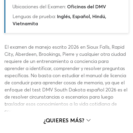
Ubicaciones del Examen:
Oficinas del DMV
Lenguas de prueba:
Inglés, Español, Hindú,
Vietnamita
El examen de manejo escrito 2026 en Sioux Falls, Rapid
City, Aberdeen, Brookings, Pierre y cualquier otra ciudad
requiere de un entrenamiento a conciencia para
aprender a identificar, comprender y resolver preguntas
específicas. No basta con estudiar el manual de licencia
de conducir para aprender cosas de memoria, ya que el
enfoque del test DMV South Dakota español 2026 es el
de resolver circunstancias o escenarios para luego
trasladar esos conocimientos a la vida cotidiana de
conducción. Todo el aprendizaje de esta etapa
pensando en el examen escrito del DMV 2026 será de
¿QUIERES MÁS?
beneficio no solo para conseguir tu licencia oficial sino
también para plasmar la capacitación necesaria para