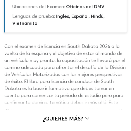
Ubicaciones del Examen:
Oficinas del DMV
Lenguas de prueba:
Inglés, Español, Hindú,
Vietnamita
Con el examen de licencia en South Dakota 2026 a la
vuelta de la esquina y el objetivo de estar al mando de
un vehículo muy pronto, la capacitación te llevará por el
camino adecuado para afrontar el desafío de la División
de Vehículos Motorizados con las mejores perspectivas
de éxito. El libro para licencia de conducir de South
Dakota es la base informativa que debes tomar en
cuenta para comenzar tu periodo de estudio pero para
confirmar tu dominio temática debes ir más allá. Este
examen de manejo de South Dakota 2026 te presenta
un efectivo recorrido de práctica para comprobar y
¿QUIERES MÁS?
aumentar tus conocimientos gracias a una combinación
ganadora: contenidos actualizados, formato apropiado