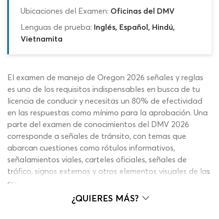
Ubicaciones del Examen:
Oficinas del DMV
Lenguas de prueba:
Inglés, Español, Hindú,
Vietnamita
El examen de manejo de Oregon 2026 señales y reglas
es uno de los requisitos indispensables en busca de tu
licencia de conducir y necesitas un 80% de efectividad
en las respuestas como mínimo para la aprobación. Una
parte del examen de conocimientos del DMV 2026
corresponde a señales de tránsito, con temas que
abarcan cuestiones como rótulos informativos,
señalamientos viales, carteles oficiales, señales de
tráfico, signos externos y otros elementos visuales de las
calles y carreteras. Aunque solo una tercera parte del
cuestionario se basa en señales de transito de Oregon,
¿QUIERES MÁS?
solo con consultar el manual del conductor de Oregon
verás que existen cientos de posibles preguntas. Muchos