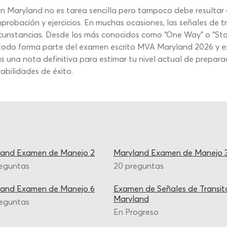
n Maryland no es tarea sencilla pero tampoco debe resultar e
obación y ejercicios. En muchas ocasiones, las señales de trá
rcunstancias. Desde los más conocidos como “One Way” o “Sto
odo forma parte del examen escrito MVA Maryland 2026 y es v
 una nota definitiva para estimar tu nivel actual de prepar
abilidades de éxito.
land Examen de Manejo 2
Maryland Examen de Manejo 
reguntas
20 preguntas
land Examen de Manejo 6
Examen de Señales de Transit
Maryland
reguntas
En Progreso