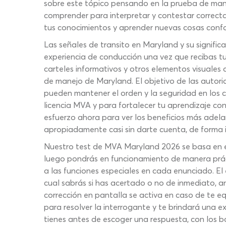
sobre este tópico pensando en la prueba de mane
comprender para interpretar y contestar correct
tus conocimientos y aprender nuevas cosas confor
Las señales de transito en Maryland y su signif
experiencia de conducción una vez que recibas tu 
carteles informativos y otros elementos visuale
de manejo de Maryland. El objetivo de las autorid
pueden mantener el orden y la seguridad en los c
licencia MVA y para fortalecer tu aprendizaje con
esfuerzo ahora para ver los beneficios más adela
apropiadamente casi sin darte cuenta, de forma i
Nuestro test de MVA Maryland 2026 se basa en e
luego pondrás en funcionamiento de manera prác
a las funciones especiales en cada enunciado. E
cual sabrás si has acertado o no de inmediato, a
corrección en pantalla se activa en caso de te 
para resolver la interrogante y te brindará una e
tienes antes de escoger una respuesta, con los b