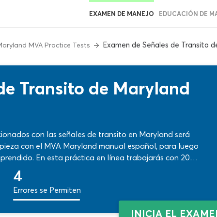
EXAMEN DE MANEJO
EDUCACIÓN DE M
Examen de Señales de Transito d
Maryland MVA Practice Tests
de Transito de Maryland
ionados con las señales de transito en Maryland será
mpieza con el MVA Maryland manual español, para luego
aprendido. En esta práctica en línea trabajarás con 20
so de tópicos relevantes con el formato adecuado…
4
da una de las respuestas!
Errores se Permiten
INICIA EL EXAM