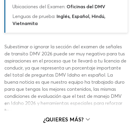
Ubicaciones del Examen:
Oficinas del DMV
Lenguas de prueba:
Inglés, Español, Hindú,
Vietnamita
Subestimar o ignorar la sección del examen de señales
de transito DMV 2026 puede ser muy negativo para tus
aspiraciones en el proceso que te llevará a tu licencia de
conducir, ya que representa un porcentaje importante
del total de preguntas DMV Idaho en español. La
buena noticia es que nuestro equipo ha trabajado duro
para que tengas los mejores contenidos, las mismas
condiciones de evaluación que el test de manejo DMV
en Idaho 2026 y herramientas especiales para reforzar
tu aprendizaje en cada paso del camino con este
simulador del examen DMV Idaho escrito en español
¿QUIERES MÁS?
2026 de señales. Esta herramienta te permite comprobar
y aumentar lo que sabes de manera precisa a medida