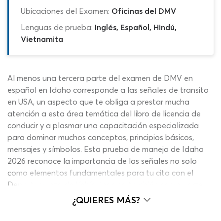
Ubicaciones del Examen:
Oficinas del DMV
Lenguas de prueba:
Inglés, Español, Hindú,
Vietnamita
Al menos una tercera parte del examen de DMV en
español en Idaho corresponde a las señales de transito
en USA, un aspecto que te obliga a prestar mucha
atención a esta área temática del libro de licencia de
conducir y a plasmar una capacitación especializada
para dominar muchos conceptos, principios básicos,
mensajes y símbolos. Esta prueba de manejo de Idaho
2026 reconoce la importancia de las señales no solo
como elementos fundamentales para tu cita con el
Departamento de Vehículos sino también como parte
esencial de tu experiencia de conducción una vez que
¿QUIERES MÁS?
obtengas tu licencia. A través de este examen de
manejo escrito de Idaho 2026 repasarás temas