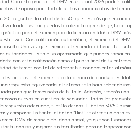
erdad. Con esta prueba del DMV en español 2026 podrás calibr
ientas de apoyo para fortalecer tus conocimientos de forma
 20 preguntas, la mitad de las 40 que tendrás que encarar en
tiva, la idea es que puedas focalizar tu aprendizaje, hacer aju
 práctica para el examen para la licencia en Idaho DMV más
uestra web. Con calificación automática, el examen del DMV Id
consulta. Una vez que terminas el recorrido, obtienes tu punt
las autoridades. Es solo un aproximado que puedes tomar en 
arte con esta calificación como el punto final de tu entrena
tidad de temas con tal de reforzar tus conocimientos al máx
s destacadas del examen para la licencia de conducir en Idah
una respuesta equivocada, el sistema te lo hará saber de in
uada para que tomes nota de tu fallo. Además, tendrás una exp
nder cosas nuevas en cuestión de segundos. Todas las pregun
respuesta adecuada, si así lo deseas. El botón 50/50 elimin
ar y comparar. En tanto, el botón “Hint” te ofrece un dato e
examen DMV de manejo de Idaho oficial, ya que son funciones 
litar tu análisis y mejorar tus facultades para no tropezar c