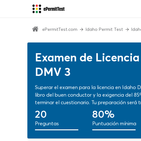
ePermitTest.com
Idaho Permit Test
Idah
Examen de Licencia
DMV 3
Superar el examen para la licencia en Idaho 
libro del buen conductor y la exigencia del 8
terminar el cuestionario. Tu preparación será 
señalada y esta práctica online sin costo te 
20
80%
sentido. ¡Impulsa tus habilidades con pregunt
Preguntas
Puntuación mínima