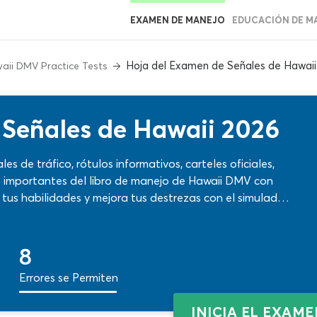
EXAMEN DE MANEJO
EDUCACIÓN DE M
Hoja del Examen de Señales de Hawaii
aii DMV Practice Tests
 Señales de Hawaii 2026
es de tráfico, rótulos informativos, carteles oficiales,
 importantes del libro de manejo de Hawaii DMV con
tus habilidades y mejora tus destrezas con el simulador
respuestas. ¡Las mismas condiciones de la prueba
izaje y nuevas preguntas para cada cuestionario!
8
Errores se Permiten
INICIA EL EXAM