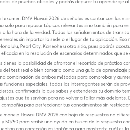
ladas de pruebas oficiales y podrás depurar tu aprendizaje al
l examen DMV Hawaii 2026 de señales es contar con las mism
no solo para repasar tópicos relevantes sino también para e
ás a la hora de la verdad. Todos los señalamientos de transit
generales sin importar la sede o el lugar de tu aplicación. Es
olulu, Pearl City, Kaneohe u otro sitio, pues podrás acostum
 eficacia en la resolución de escenarios determinados que se 
 tienes la posibilidad de afrontar el recorrido de práctica c
s del test real o bien tomarlo como una guía de aprendizaje 
 una combinación de ambos métodos para comprobar y aument
as funciones especiales, todas las interrogantes serán de prov
ciertas, confirmarás lo que sabes y extenderás tu dominio tem
ustes que te servirán para no volver a fallar más adelante. 
 compañía para perfeccionar tus conocimientos sin restriccio
 manejo Hawaii DMV 2026 con hoja de respuestas no difiere 
 y 50/50 para recibir una ayuda en busca de la respuesta cor
cuentan con corrección instantánea para mostrarte cuál es la