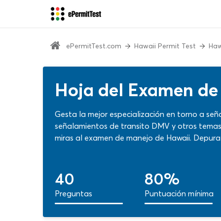
ePermitTest.com
Hawaii Permit Test
Haw
Hoja del Examen de
Gesta la mejor especialización en torno a señal
señalamientos de transito DMV y otros temas
miras al examen de manejo de Hawaii. Depura 
del test DMV español de señales con hoja de 
verdadera con funciones especiales de aprend
40
80%
Preguntas
Puntuación mínima