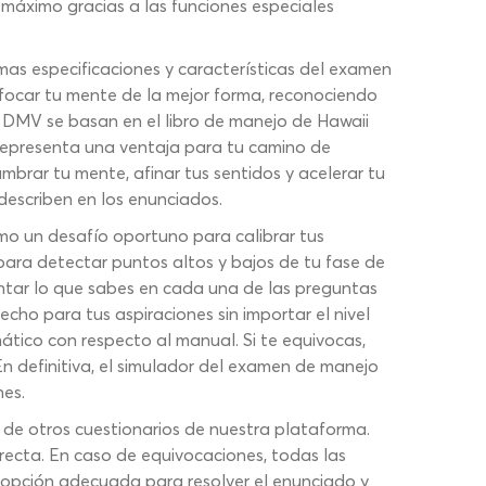
 máximo gracias a las funciones especiales
as especificaciones y características del examen
nfocar tu mente de la mejor forma, reconociendo
o DMV se basan en el libro de manejo de Hawaii
o representa una ventaja para tu camino de
brar tu mente, afinar tus sentidos y acelerar tu
describen en los enunciados.
omo un desafío oportuno para calibrar tus
para detectar puntos altos y bajos de tu fase de
ar lo que sabes en cada una de las preguntas
echo para tus aspiraciones sin importar el nivel
ático con respecto al manual. Si te equivocas,
En definitiva, el simulador del examen de manejo
nes.
de otros cuestionarios de nuestra plataforma.
recta. En caso de equivocaciones, todas las
 opción adecuada para resolver el enunciado y