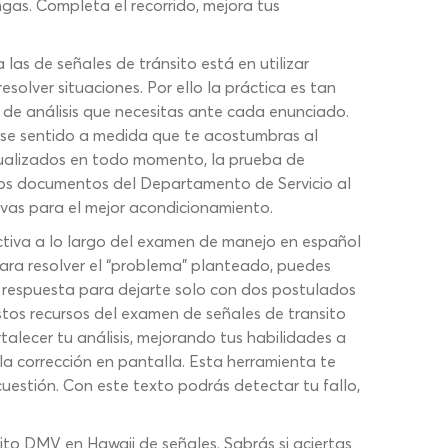
gas. Completa el recorrido, mejora tus
as de señales de tránsito está en utilizar
solver situaciones. Por ello la práctica es tan
 de análisis que necesitas ante cada enunciado.
ese sentido a medida que te acostumbras al
tualizados en todo momento, la prueba de
 los documentos del Departamento de Servicio al
ivas para el mejor acondicionamiento.
ctiva a lo largo del examen de manejo en español
ara resolver el “problema” planteado, puedes
de respuesta para dejarte solo con dos postulados
stos recursos del examen de señales de transito
lecer tu análisis, mejorando tus habilidades a
a corrección en pantalla. Esta herramienta te
uestión. Con este texto podrás detectar tu fallo,
ito DMV en Hawaii de señales. Sabrás si aciertas