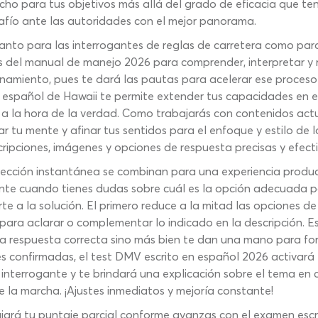
cho para tus objetivos más allá del grado de eficacia que ten
afío ante las autoridades con el mejor panorama.
to para las interrogantes de reglas de carretera como para l
os del manual de manejo 2026 para comprender, interpretar y re
namiento, pues te dará las pautas para acelerar ese proceso
 español de Hawaii te permite extender tus capacidades en 
 a la hora de la verdad. Como trabajarás con contenidos ac
 tu mente y afinar tus sentidos para el enfoque y estilo de
ripciones, imágenes y opciones de respuesta precisas y efect
rección instantánea se combinan para una experiencia produ
nte cuando tienes dudas sobre cuál es la opción adecuada p
rte a la solución. El primero reduce a la mitad las opciones 
 para aclarar o complementar lo indicado en la descripción. E
 respuesta correcta sino más bien te dan una mano para forta
 confirmadas, el test DMV escrito en español 2026 activará l
interrogante y te brindará una explicación sobre el tema en c
e la marcha. ¡Ajustes inmediatos y mejoría constante!
ajará tu puntaje parcial conforme avanzas con el examen escr