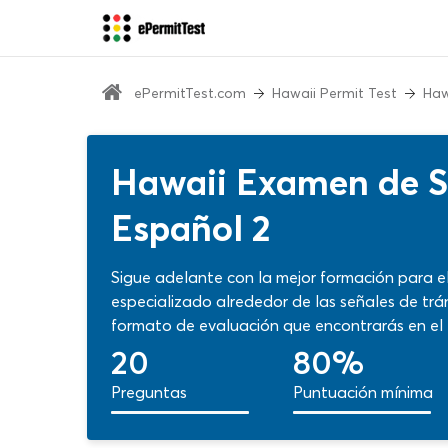
ePermitTest.com
Hawaii Permit Test
Haw
Hawaii Examen de Se
Español 2
Sigue adelante con la mejor formación para 
especializado alrededor de las señales de tr
formato de evaluación que encontrarás en el tes
Aprovecha al máximo este sensacional recorrid
20
80%
automática y funciones especiales de aprendi
Preguntas
Puntuación mínima