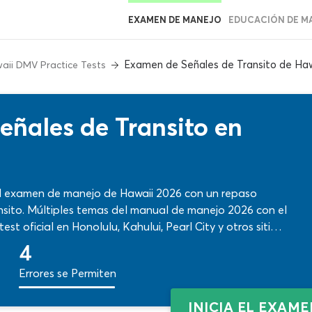
EXAMEN DE MANEJO
EDUCACIÓN DE M
Examen de Señales de Transito de Haw
aii DMV Practice Tests
ñales de Transito en
el examen de manejo de Hawaii 2026 con un repaso
ánsito. Múltiples temas del manual de manejo 2026 con el
t oficial en Honolulu, Kahului, Pearl City y otros sitios.
o de práctica con contenidos actualizados, calificación
4
zaje.
Errores se Permiten
INICIA EL EXAM