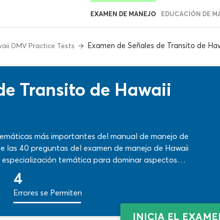
EXAMEN DE MANEJO
EDUCACIÓN DE M
Examen de Señales de Transito de Haw
aii DMV Practice Tests
e Transito de Hawaii
s temáticas más importantes del manual de manejo de
de las 40 preguntas del examen de manejo de Hawaii
 especialización temática para dominar aspectos
de tráfico, rótulos oficiales y otros elementos visuales.
4
te test DMV sin costo!
Errores se Permiten
INICIA EL EXAM