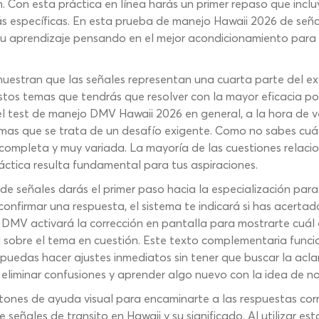
. Con esta práctica en línea harás un primer repaso que inc
s específicas. En esta prueba de manejo Hawaii 2026 de señal
 tu aprendizaje pensando en el mejor acondicionamiento para
estran que las señales representan una cuarta parte del ex
stos temas que tendrás que resolver con la mayor eficacia po
l test de manejo DMV Hawaii 2026 en general, a la hora de v
irmas que se trata de un desafío exigente. Como no sabes cuál
completa y muy variada. La mayoría de las cuestiones relaci
ráctica resulta fundamental para tus aspiraciones.
de señales darás el primer paso hacia la especialización par
onfirmar una respuesta, el sistema te indicará si has acertad
DMV activará la corrección en pantalla para mostrarte cuál 
l sobre el tema en cuestión. Este texto complementaria func
uedas hacer ajustes inmediatos sin tener que buscar la aclar
eliminar confusiones y aprender algo nuevo con la idea de n
ones de ayuda visual para encaminarte a las respuestas corre
 señales de transito en Hawaii y su significado. Al utilizar e