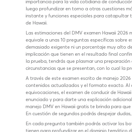
importancia para la vida cotidiana de conducción
luego profundizar en torno a otras cuestiones má
instante y funciones especiales para catapultar
de Hawaii.
Las estimaciones del DMV examen Hawaii 2026 mu
equivale a unas 10 preguntas específicas sobre e
demasiado exigente ni un porcentaje muy alto de
implicación que tienen en el resultado final conf
la prueba, tendrás que plasmar una preparación 
circunstancias que se presentan, con lo cual la p
A través de este examen escrito de manejo 2026 
contenidos actualizados y el formato exacto. Al c
equivocaciones, el examen de conducir de Hawaii 
enunciado y para darte una explicación adiciona
manejo DMV en Hawaii gratis te brinda para que p
En cuestión de segundos podrás despejar dudas, 
En cada pregunta también podrás activar los bot
tienen para profundizar en el dominio temático de