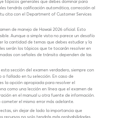
luye tópicos generales que debes dominar para
es tendrás calificación automática, corrección al
 tu cita con el Department of Customer Services
amen de manejo de Hawaii 2026 oficial. Esto
sible. Aunque a simple vista no parece un desafío
er la cantidad de temas que debes estudiar y la
es serán los tópicos que te tocarán resolver en
onadas con señales de tránsito dependen de las
a esta sección del examen verdadero, siempre con
o o fallado en tu selección. En caso de
es la opción apropiada para resolver el
iona como una lección en línea que el examen de
ación en el manual u otra fuente de información.
o cometer el mismo error más adelante.
ctas, sin dejar de lado la importancia que
stos recursos no solo tendrás más probabilidades