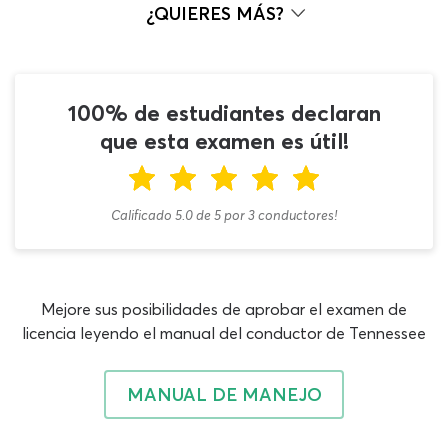
Clase A y consta de 20 preguntas con una exigencia del
¿QUIERES MÁS?
80% de eficacia en las respuestas para la aprobación
definitiva. Con esta práctica de conocimientos generales
de CDL de Tenneseee sobre combinaciones podrás
poner en funcionamiento todo lo aprendido y trabajarás
100% de estudiantes declaran
con contenidos actualizados con el formato adecuado
que esta examen es útil!
en todo momento, así que darás un paso firme rumbo al
objetivo. Y lo mejor de todo es que nuestro examen de
combinaciones Clase A es una herramienta GRATIS, sin
Calificado 5.0
de
5
por
3
conductores!
registro y sin descarga!
Conducción de combinaciones, frenos de aire de
vehículos de combinación, sistemas de frenos
Mejore sus posibilidades de aprobar el examen de
antibloqueo, acoplamiento y desacoplamiento e
licencia leyendo el manual del conductor de Tennessee
inspección de combinaciones son algunos capítulos
relevantes para las preguntas del examen de
combinación de CDL, sabiendo que todo lo que debes
MANUAL DE MANEJO
estudiar para el examen de CDL en español en TN 2026
lo encuentras en el manual de CDL del DMV que puedes