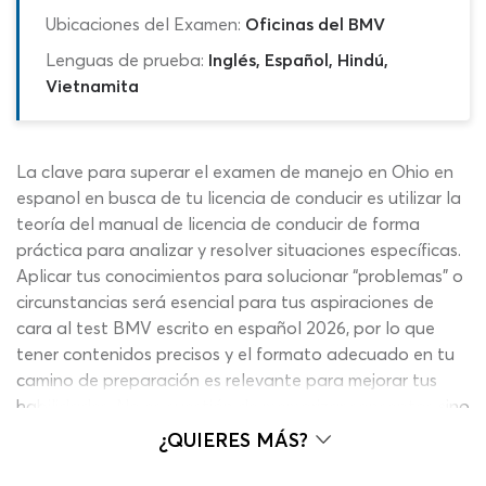
Ubicaciones del Examen:
Oficinas del BMV
Lenguas de prueba:
Inglés, Español, Hindú,
Vietnamita
La clave para superar el examen de manejo en Ohio en
espanol en busca de tu licencia de conducir es utilizar la
teoría del manual de licencia de conducir de forma
práctica para analizar y resolver situaciones específicas.
Aplicar tus conocimientos para solucionar “problemas” o
circunstancias será esencial para tus aspiraciones de
cara al test BMV escrito en español 2026, por lo que
tener contenidos precisos y el formato adecuado en tu
camino de preparación es relevante para mejorar tus
habilidades. No es cuestión de memorizar conceptos sino
de utilizar la información disponible para contestar cada
¿QUIERES MÁS?
una de las 40 preguntas del examen de manejo en Ohio
de forma efectiva. La intención de las autoridades de la