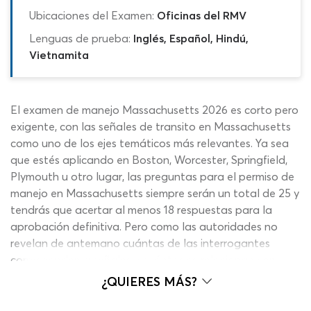
Ubicaciones del Examen:
Oficinas del RMV
Lenguas de prueba:
Inglés, Español, Hindú,
Vietnamita
El examen de manejo Massachusetts 2026 es corto pero
exigente, con las señales de transito en Massachusetts
como uno de los ejes temáticos más relevantes. Ya sea
que estés aplicando en Boston, Worcester, Springfield,
Plymouth u otro lugar, las preguntas para el permiso de
manejo en Massachusetts siempre serán un total de 25 y
tendrás que acertar al menos 18 respuestas para la
aprobación definitiva. Pero como las autoridades no
revelan de antemano cuántas de las interrogantes
corresponden a señales y cuántas se relacionan con
otras áreas, la preparación debe ser exhaustiva y
¿QUIERES MÁS?
abarcar la mayor cantidad de tópicos posibles. Con este
simulador del examen de manejo de Massachusetts