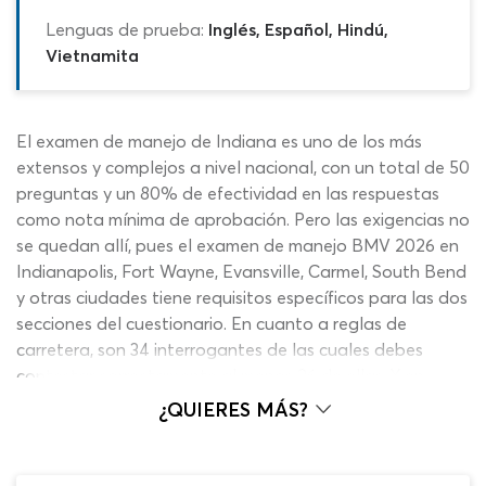
Lenguas de prueba:
Inglés, Español, Hindú,
Vietnamita
El examen de manejo de Indiana es uno de los más
extensos y complejos a nivel nacional, con un total de 50
preguntas y un 80% de efectividad en las respuestas
como nota mínima de aprobación. Pero las exigencias no
se quedan allí, pues el examen de manejo BMV 2026 en
Indianapolis, Fort Wayne, Evansville, Carmel, South Bend
y otras ciudades tiene requisitos específicos para las dos
secciones del cuestionario. En cuanto a reglas de
carretera, son 34 interrogantes de las cuales debes
contestar correctamente al menos 26 de ellas. Y en
torno a la parte de señales de tránsito, el test de
¿QUIERES MÁS?
manejo escrito 2026 presenta 16 enunciados con la
obligación de resolver positivamente al menos 14 de
ellos. Como puedes ver, el examen de manejo de Indiana