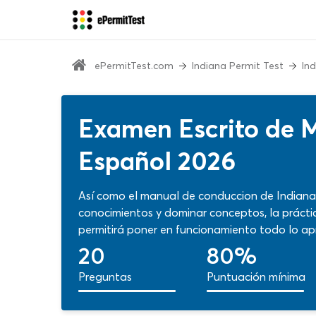
ePermitTest.com
Indiana Permit Test
In
Examen Escrito de M
Español 2026
Así como el manual de conduccion de Indiana
conocimientos y dominar conceptos, la práct
permitirá poner en funcionamiento todo lo ap
cuestionario oficial. Aprovecha al máximo est
20
80%
reglas de carretera y señales de tránsito co
Preguntas
Puntuación mínima