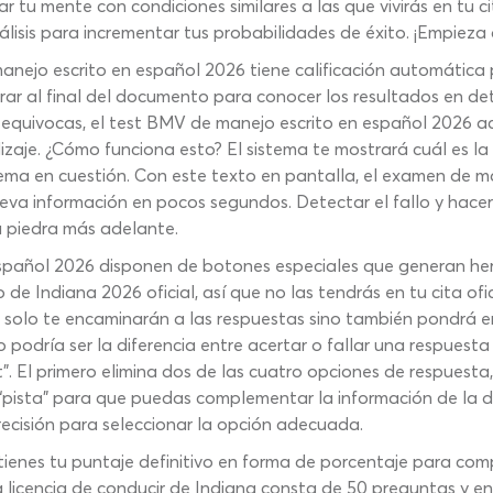
 tu mente con condiciones similares a las que vivirás en tu ci
álisis para incrementar tus probabilidades de éxito. ¡Empieza
ejo escrito en español 2026 tiene calificación automática p
rar al final del documento para conocer los resultados en det
te equivocas, el test BMV de manejo escrito en español 2026 a
izaje. ¿Cómo funciona esto? El sistema te mostrará cuál es 
 tema en cuestión. Con este texto en pantalla, el examen de 
ueva información en pocos segundos. Detectar el fallo y hacer
a piedra más adelante.
pañol 2026 disponen de botones especiales que generan her
 Indiana 2026 oficial, así que no las tendrás en tu cita ofic
o solo te encaminarán a las respuestas sino también pondrá
 podría ser la diferencia entre acertar o fallar una respuest
”. El primero elimina dos de las cuatro opciones de respues
 “pista” para que puedas complementar la información de la d
ecisión para seleccionar la opción adecuada.
btienes tu puntaje definitivo en forma de porcentaje para co
 licencia de conducir de Indiana consta de 50 preguntas y en