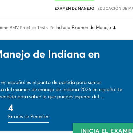
EXAMEN DE MANEJO
EDUCACIÓN DE M
Indiana Examen de Manejo
diana BMV Practice Tests
anejo de Indiana en
 en español es el punto de partida para sumar
ica del examen de manejo de Indiana 2026 en español te
rendido para saber lo que puedes esperar del
e test GRATIS y completa el recorrido de temas sobre
4
n contenidos precisos en todo momento.
Errores se Permiten
INICIA EL EXAM