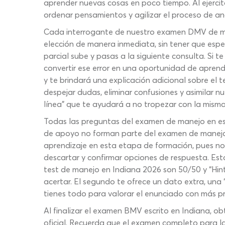
aprender nuevas cosas en poco tiempo. Al ejercitar
ordenar pensamientos y agilizar el proceso de an
Cada interrogante de nuestro examen DMV de man
elección de manera inmediata, sin tener que espe
parcial sube y pasas a la siguiente consulta. Si 
convertir ese error en una oportunidad de aprend
y te brindará una explicación adicional sobre el
despejar dudas, eliminar confusiones y asimilar n
línea” que te ayudará a no tropezar con la mism
Todas las preguntas del examen de manejo en es
de apoyo no forman parte del examen de manejo de
aprendizaje en esta etapa de formación, pues n
descartar y confirmar opciones de respuesta. Esto
test de manejo en Indiana 2026 son 50/50 y “Hint
acertar. El segundo te ofrece un dato extra, una
tienes todo para valorar el enunciado con más pr
Al finalizar el examen BMV escrito en Indiana, o
oficial. Recuerda que el examen completo para la