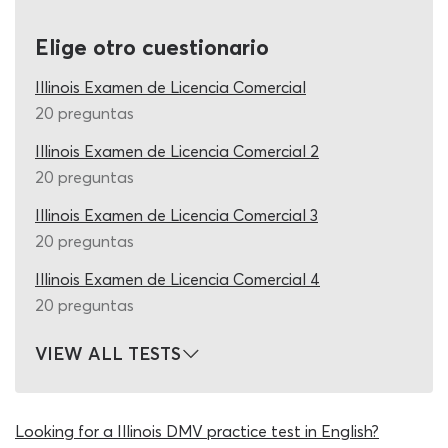
recomendamos que no te conformes con el 80% mínimo
requerido para la aprobación durante tu etapa de
Elige otro cuestionario
entrenamiento, ya que debes dejar un margen de
maniobra para tu cita con las autoridades pensando en
Illinois Examen de Licencia Comercial
errores involuntarios y equivocaciones fortuitas producto
20 preguntas
de nervios, tensión u olvidos momentáneos.
Illinois Examen de Licencia Comercial 2
20 preguntas
A lo largo del cuestionario de CDL de tanques de Illinois
podrás trabajar con temas como inspección del vehículo,
Illinois Examen de Licencia Comercial 3
reglas de conducción, dispositivos y más. Seguramente
20 preguntas
te encontrarás con preguntas como la diferencia entre
mamparos y desviadores, cómo tomar las curvas, uso de
Illinois Examen de Licencia Comercial 4
las rampas de entrada y salida, factores para
20 preguntas
determinar cuánto líquido se puede cargar en el tanque
y otras relacionadas con el manual de CDL que puedes
VIEW ALL TESTS
descargar sin costo desde nuestra web. La clave para
los endorsements, incluyendo la prueba de CDL de
frenos de aire del DMV 2026, de vehículos de
Looking for a Illinois DMV practice test in English?
combinación y este de vehículos de tanque, es la