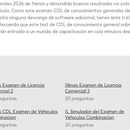
ales 2026 de frenos y obtendrás buenos resultados no solo e
ículo. Como este examen CDL de conocimientos generales de 
icita ninguna descarga de software adicional, tienes ante ti 
 Recuerda que este test de CDL de conocimiento general sobre 
rán entrada a un mundo de capacitación en solo minutos desd
ois Examen de Licencia
Illinois Examen de Licencia
cial 2
Comercial 3
reguntas
20 preguntas
ois CDL Examen de Vehiculos
IL Simulador del Examen de
inacion
Vehiculos Combinacion
reguntas
20 preguntas