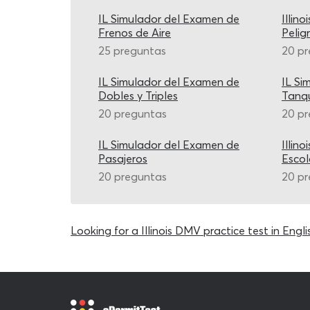
IL Simulador del Examen de
Illin
Frenos de Aire
Pelig
25 preguntas
20 p
IL Simulador del Examen de
IL Si
Dobles y Triples
Tanq
20 preguntas
20 p
IL Simulador del Examen de
Illin
Pasajeros
Escol
20 preguntas
20 p
Looking for a Illinois DMV practice test in Engli