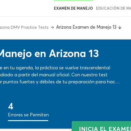
EXAMEN DE MANEJO
EDUCACIÓN DE M
Arizona Examen de Manejo 13
izona DMV Practice Tests
Manejo en Arizona 13
 en tu agenda, la práctica se vuelve trascendental
diado a partir del manual oficial. Con nuestro test
 puntos fuertes y débiles de tu preparación para hacer
ya con preguntas reales en español y mejora tus
División de Vehículos Motorizados.
4
Errores se Permiten
INICIA EL EXAM