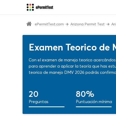
ePermitTest.com
Arizona Permit Test
Ar
Examen Teorico de 
Con el examen de manejo teorico acercándose
para aprender a aplicar la teoría que has estu
teorico de manejo DMV 2026 podrás confirmar
los ajustes necesarios de inmediato. Trabaja 
probabilidades de éxito para el reto ante la 
20
80%
Preguntas
Puntuación mínima