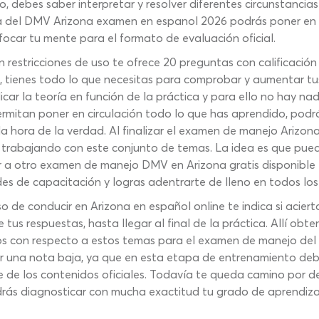
, debes saber interpretar y resolver diferentes circunstancias 
ica del DMV Arizona examen en espanol 2026 podrás poner en
focar tu mente para el formato de evaluación oficial.
 restricciones de uso te ofrece 20 preguntas con calificación
 tienes todo lo que necesitas para comprobar y aumentar t
icar la teoría en función de la práctica y para ello no hay n
ermitan poner en circulación todo lo que has aprendido, podrá
 la hora de la verdad. Al finalizar el examen de manejo Arizo
 trabajando con este conjunto de temas. La idea es que pued
 a otro examen de manejo DMV en Arizona gratis disponible en
es de capacitación y logras adentrarte de lleno en todos los 
 de conducir en Arizona en español online te indica si acierta
tus respuestas, hasta llegar al final de la práctica. Allí obt
os con respecto a estos temas para el examen de manejo del
 una nota baja, ya que en esta etapa de entrenamiento debe
oque de los contenidos oficiales. Todavía te queda camino por 
ás diagnosticar con mucha exactitud tu grado de aprendizaje