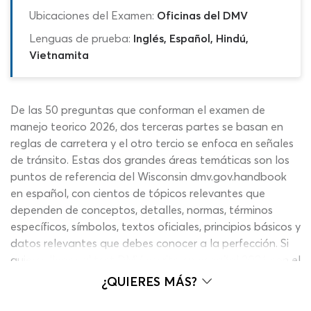
Ubicaciones del Examen:
Oficinas del DMV
Lenguas de prueba:
Inglés, Español, Hindú,
Vietnamita
De las 50 preguntas que conforman el examen de
manejo teorico 2026, dos terceras partes se basan en
reglas de carretera y el otro tercio se enfoca en señales
de tránsito. Estas dos grandes áreas temáticas son los
puntos de referencia del Wisconsin dmv.gov.handbook
en español, con cientos de tópicos relevantes que
dependen de conceptos, detalles, normas, términos
específicos, símbolos, textos oficiales, principios básicos y
datos relevantes que debes conocer a la perfección. Si
quieres llegar al test DMV escrito en español 2026 con el
mejor panorama, la práctica resulta fundamental para
¿QUIERES MÁS?
aplicar la teoría de manera efectiva. Con esta prueba de
manejo Wisconsin 2026 podrás dar un paso adelante en