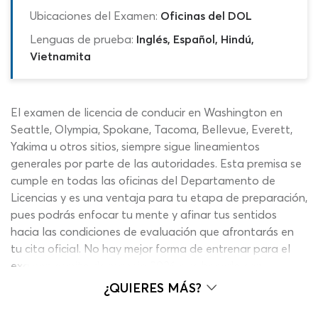
Ubicaciones del Examen:
Oficinas del DOL
Lenguas de prueba:
Inglés, Español, Hindú,
Vietnamita
El examen de licencia de conducir en Washington en
Seattle, Olympia, Spokane, Tacoma, Bellevue, Everett,
Yakima u otros sitios, siempre sigue lineamientos
generales por parte de las autoridades. Esta premisa se
cumple en todas las oficinas del Departamento de
Licencias y es una ventaja para tu etapa de preparación,
pues podrás enfocar tu mente y afinar tus sentidos
hacia las condiciones de evaluación que afrontarás en
tu cita oficial. No hay mejor forma de entrenar para el
examen escrito de manejo 2026 que hacerlo con
contenidos actualizados y el formato exacto. Para ello,
¿QUIERES MÁS?
esta práctica del examen DOL WA español 2026 te
presenta las mejores características no solo para