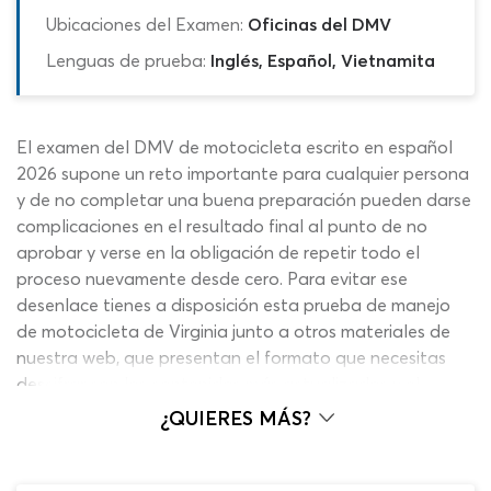
Ubicaciones del Examen:
Oficinas del DMV
Lenguas de prueba:
Inglés, Español, Vietnamita
El examen del DMV de motocicleta escrito en español
2026 supone un reto importante para cualquier persona
y de no completar una buena preparación pueden darse
complicaciones en el resultado final al punto de no
aprobar y verse en la obligación de repetir todo el
proceso nuevamente desde cero. Para evitar ese
desenlace tienes a disposición esta prueba de manejo
de motocicleta de Virginia junto a otros materiales de
nuestra web, que presentan el formato que necesitas
descifrar con los contenidos más actualizados y el
sistema de calificación y corrección al instante que te
¿QUIERES MÁS?
darán una excelente perspectiva de cara al día del test
práctico de motocicleta de VA. Nuestro cuestionario del
DMV en español es un recurso completamente gratis,