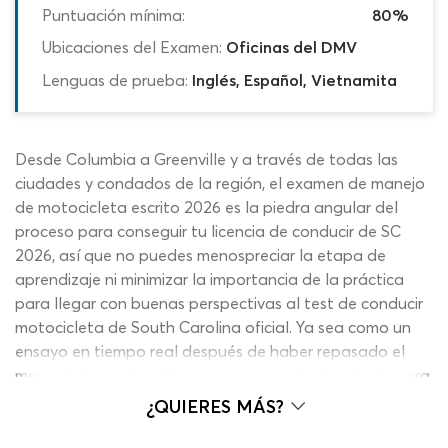
Puntuación mínima:
80%
Ubicaciones del Examen:
Oficinas del DMV
Lenguas de prueba:
Inglés, Español, Vietnamita
Desde Columbia a Greenville y a través de todas las
ciudades y condados de la región, el examen de manejo
de motocicleta escrito 2026 es la piedra angular del
proceso para conseguir tu licencia de conducir de SC
2026, así que no puedes menospreciar la etapa de
aprendizaje ni minimizar la importancia de la práctica
para llegar con buenas perspectivas al test de conducir
motocicleta de South Carolina oficial. Ya sea como un
ensayo en tiempo real después de haber repasado el
manual de conducción o como una guía de estudio para
detectar los temas más importantes del cuestionario
¿QUIERES MÁS?
escrito del DMV 2026 que deberás dominar, nuestro
simulador del examen de licencia de conducir en Carolina