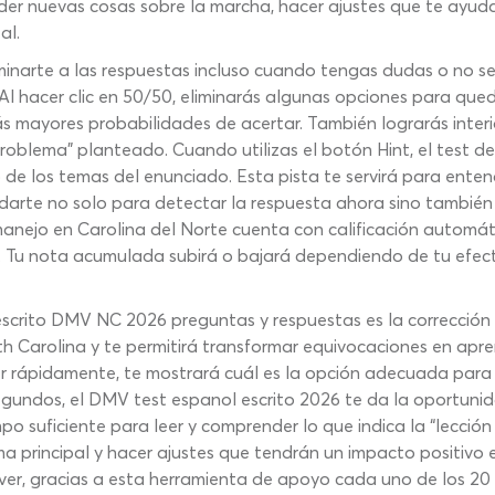
er nuevas cosas sobre la marcha, hacer ajustes que te ayuda
al.
minarte a las respuestas incluso cuando tengas dudas o no 
l hacer clic en 50/50, eliminarás algunas opciones para qued
ás mayores probabilidades de acertar. También lograrás inter
“problema” planteado. Cuando utilizas el botón Hint, el test 
de los temas del enunciado. Esta pista te servirá para entend
rte no solo para detectar la respuesta ahora sino también p
anejo en Carolina del Norte cuenta con calificación automát
Tu nota acumulada subirá o bajará dependiendo de tu efectivi
crito DMV NC 2026 preguntas y respuestas es la corrección i
h Carolina y te permitirá transformar equivocaciones en apr
er rápidamente, te mostrará cuál es la opción adecuada para 
egundos, el DMV test espanol escrito 2026 te da la oportunid
po suficiente para leer y comprender lo que indica la “lección
ma principal y hacer ajustes que tendrán un impacto positivo 
er, gracias a esta herramienta de apoyo cada uno de los 20 