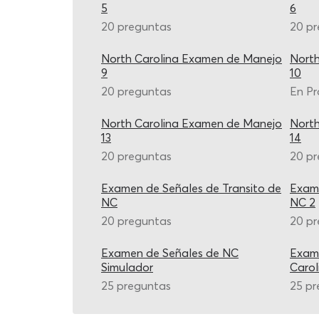
5
6
20 preguntas
20 p
North Carolina Examen de Manejo
North
9
10
20 preguntas
En Pr
North Carolina Examen de Manejo
North
13
14
20 preguntas
20 p
Examen de Señales de Transito de
Exame
NC
NC 2
20 preguntas
20 p
Examen de Señales de NC
Exame
Simulador
Carol
25 preguntas
25 pr