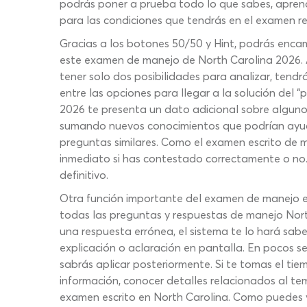
podrás poner a prueba todo lo que sabes, aprend
para las condiciones que tendrás en el examen re
Gracias a los botones 50/50 y Hint, podrás enca
este examen de manejo de North Carolina 2026. A
tener solo dos posibilidades para analizar, tendr
entre las opciones para llegar a la solución del 
2026 te presenta un dato adicional sobre alguno 
sumando nuevos conocimientos que podrían ayuda
preguntas similares. Como el examen escrito de m
inmediato si has contestado correctamente o no. 
definitivo.
Otra función importante del examen de manejo es
todas las preguntas y respuestas de manejo Nort
una respuesta errónea, el sistema te lo hará sab
explicación o aclaración en pantalla. En pocos s
sabrás aplicar posteriormente. Si te tomas el tiem
información, conocer detalles relacionados al te
examen escrito en North Carolina. Como puedes v