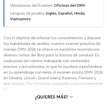
Ubicaciones del Examen:
Oficinas del DMV
Lenguas de prueba:
Inglés, Español, Hindú,
Vietnamita
Con el objetivo de reforzar tus conocimientos y depurar
tus habilidades de análisis, nuestro examen practico de
manejo DMV 2026 te ofrece un excelente recorrido por
diversos temas del libro para la licencia de conducir. En
cada paso del camino trabajarás con contenidos
precisos y actualizados, lo que te ayudará a profundizar
en tu aprendizaje con miras al examen escrito DMV 2026
en Omaha, Lincoln, Grand Island, Kearney, Fremont y
más lugares. Con funciones especiales para encaminarte
a las respuestas y hacer correcciones sobre la marcha,
podrás aprovechar todos los enunciados para mejorar
¿QUIERES MÁS?
tus perspectivas de éxito de cara a la cita con las
autoridades. Detecta cuales son las preguntas del