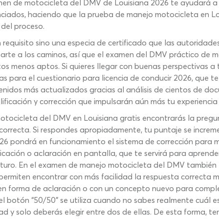
men de motocicleta del DMV de Louisiana 2026 te ayudará a id
unciados, haciendo que la prueba de manejo motocicleta en 
 del proceso.
n requisito sino una especia de certificado que las autoridad
arte a los caminos, así que el examen del DMV práctico de mo
os menos aptos. Si quieres llegar con buenas perspectivas a 
 para el cuestionario para licencia de conducir 2026, que te 
enidos más actualizados gracias al análisis de cientos de doc
lificación y corrección que impulsarán aún más tu experiencia
tocicleta del DMV en Louisiana gratis encontrarás la pregunt
 correcta. Si respondes apropiadamente, tu puntaje se increme
026 pondrá en funcionamiento el sistema de corrección para 
icación o aclaración en pantalla, que te servirá para aprende
 futuro. En el examen de manejo motocicleta del DMV también 
permiten encontrar con más facilidad la respuesta correcta m
sea en forma de aclaración o con un concepto nuevo para compl
el botón “50/50” se utiliza cuando no sabes realmente cuál es
d y solo deberás elegir entre dos de ellas. De esta forma, t