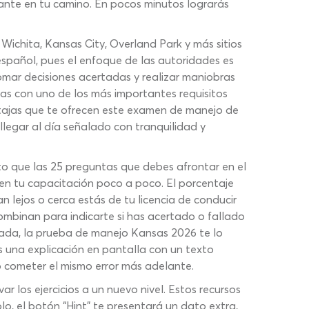
lante en tu camino. En pocos minutos lograrás
Wichita, Kansas City, Overland Park y más sitios
spañol, pues el enfoque de las autoridades es
omar decisiones acertadas y realizar maniobras
mas con uno de los más importantes requisitos
ntajas que te ofrecen este examen de manejo de
llegar al día señalado con tranquilidad y
to que las 25 preguntas que debes afrontar en el
r en tu capacitación poco a poco. El porcentaje
n lejos o cerca estás de tu licencia de conducir
mbinan para indicarte si has acertado o fallado
ocada, la prueba de manejo Kansas 2026 te lo
s una explicación en pantalla con un texto
o cometer el mismo error más adelante.
 los ejercicios a un nuevo nivel. Estos recursos
o, el botón “Hint” te presentará un dato extra,