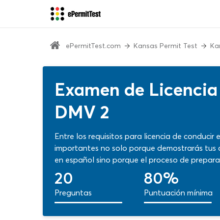
ePermitTest.com
Kansas Permit Test
Ka
Examen de Licencia
DMV 2
Entre los requisitos para licencia de conduci
importantes no solo porque demostrarás tus 
en español sino porque el proceso de prepar
por mucho tiempo en tu experiencia de conduc
20
80%
Kansas para repasar temas claves y mejorar tu
Preguntas
Puntuación mínima