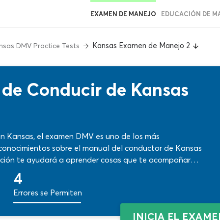
EXAMEN DE MANEJO
EDUCACIÓN DE M
Kansas Examen de Manejo 2
nsas DMV Practice Tests
 de Conducir de Kansas
r en Kansas, el examen DMV es uno de los más
conocimientos sobre el manual del conductor de Kansas
ación te ayudará a aprender cosas que te acompañarán
ción. Utiliza nuestro examen de licencia en espanol de
4
s habilidades para el reto ante las autoridades.
Errores se Permiten
INICIA EL EXAM