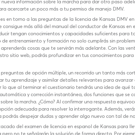
lar nueva información sobre la marcha para dar otro paso ade
 para acercarte un poco más a tu permiso de manejo DMV.
nes en torno a las preguntas de la licencia de Kansas DMV en 
se consigue más allá del manual del conductor de Kansas en e
ducir tengan conocimientos y capacidades suficientes para t
o de entrenamiento y formación no solo cumplirás sin proble
n aprenderás cosas que te servirán más adelante. Con las ve
tro sitio web, podrás profundizar en tus conocimientos para 
 preguntas de opción múltiple, un recorrido un tanto más cor
ar tu aprendizaje y asimilar detalles relevantes para avanza
lo que al terminar el cuestionario tendrás una idea de qué ta
automática y corrección instantánea, dos funciones que se co
es sobre la marcha. ¿Cómo? Al confirmar una respuesta equiv
opción adecuada para resolver la interrogante. Además, verá
ma podrás despejar dudas y aprender algo nuevo con tal de n
cado del examen de licencia en espanol de Kansas para llevar
pero no te señalarán la solución de forma directa. Por ejempl