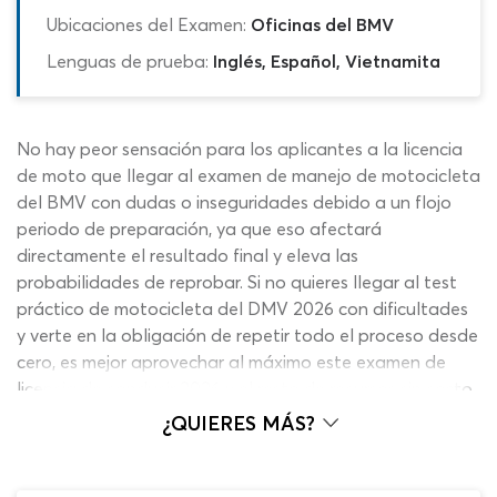
Ubicaciones del Examen:
Oficinas del BMV
Lenguas de prueba:
Inglés, Español, Vietnamita
No hay peor sensación para los aplicantes a la licencia
de moto que llegar al examen de manejo de motocicleta
del BMV con dudas o inseguridades debido a un flojo
periodo de preparación, ya que eso afectará
directamente el resultado final y eleva las
probabilidades de reprobar. Si no quieres llegar al test
práctico de motocicleta del DMV 2026 con dificultades
y verte en la obligación de repetir todo el proceso desde
cero, es mejor aprovechar al máximo este examen de
licencia de conducir 2026 y el resto de recursos sin costo
disponibles en nuestra plataforma web. Recuerda que
¿QUIERES MÁS?
nuestra prueba de manejo de motocicleta del BMV en
Indiana gratis no requiere registro en la web, no solicita
la descarga de software adicional y no tiene