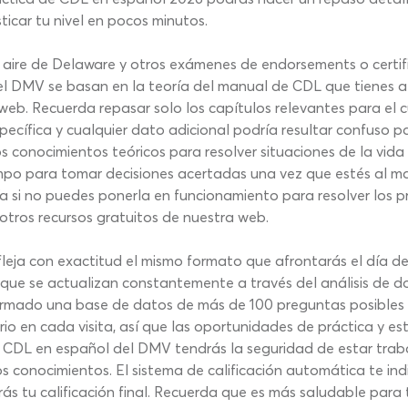
car tu nivel en pocos minutos.
aire de Delaware y otros exámenes de endorsements o certifi
 DMV se basan en la teoría del manual de CDL que tienes a d
web. Recuerda repasar solo los capítulos relevantes para el cu
ecífica y cualquier dato adicional podría resultar confuso p
s conocimientos teóricos para resolver situaciones de la vida
po para tomar decisiones acertadas una vez que estés al ma
ría si no puedes ponerla en funcionamiento para resolver los
 otros recursos gratuitos de nuestra web.
eja con exactitud el mismo formato que afrontarás el día d
que se actualizan constantemente a través del análisis de do
ormado una base de datos de más de 100 preguntas posibles s
io en cada visita, así que las oportunidades de práctica y es
 CDL en español del DMV tendrás la seguridad de estar traba
 conocimientos. El sistema de calificación automática te indi
rás tu calificación final. Recuerda que es más saludable para