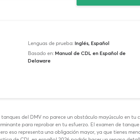
Lenguas de prueba:
Inglés, Español
Basado en:
Manual de CDL en Español de
Delaware
 tanques del DMV no parece un obstáculo mayúsculo en tu cam
eterminante para reprobar en tu esfuerzo. El examen de tanq
pero eso representa una obligación mayor, ya que tienes menos
áctica de CDL en español 2026 podrás hacer un repaso detall