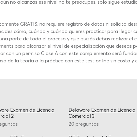
si aún no alcanzas ese nivel no te preocupes, solo sigue estu
mente GRATIS, no requiere registro de datos ni solicita des
tú decides cómo, cuándo y cuándo quieres practicar para llega
a parte de todo el proceso y que quizás debas realizar el c
ents para alcanzar el nivel de especialización que deseas pa
ar con un permiso Clase A con este complemento será fundam
de la teoría a la práctica con este test online sin costo y 
are Examen de Licencia
Delaware Examen de Licencia
cial 2
Comercial 3
reguntas
20 preguntas