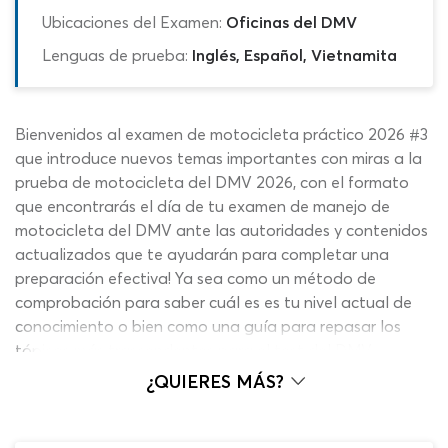
Ubicaciones del Examen:
Oficinas del DMV
Lenguas de prueba:
Inglés, Español, Vietnamita
Bienvenidos al examen de motocicleta práctico 2026 #3
que introduce nuevos temas importantes con miras a la
prueba de motocicleta del DMV 2026, con el formato
que encontrarás el día de tu examen de manejo de
motocicleta del DMV ante las autoridades y contenidos
actualizados que te ayudarán para completar una
preparación efectiva! Ya sea como un método de
comprobación para saber cuál es es tu nivel actual de
conocimiento o bien como una guía para repasar los
tópicos más trascendentes para el test del DMV
práctico de motocicleta, nuestra herramienta gratuita
¿QUIERES MÁS?
cuenta con las características más eficientes para
alcanzar el objetivo en busca de tu licencia de moto!