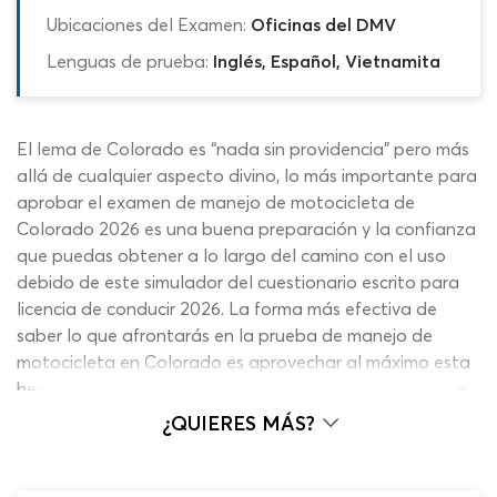
Ubicaciones del Examen:
Oficinas del DMV
Lenguas de prueba:
Inglés, Español, Vietnamita
El lema de Colorado es “nada sin providencia” pero más
allá de cualquier aspecto divino, lo más importante para
aprobar el examen de manejo de motocicleta de
Colorado 2026 es una buena preparación y la confianza
que puedas obtener a lo largo del camino con el uso
debido de este simulador del cuestionario escrito para
licencia de conducir 2026. La forma más efectiva de
saber lo que afrontarás en la prueba de manejo de
motocicleta en Colorado es aprovechar al máximo esta
herramienta gratuita, sin registro y sin descarga, ya que
presenta el mismo formato, preguntas reales, imágenes
¿QUIERES MÁS?
precisas y un sistema de calificación que te indicará
inmediatamente si aciertas o fallas en cada una de las
preguntas. ¡Mejor, imposible!