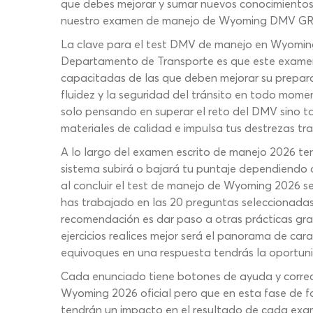
que debes mejorar y sumar nuevos conocimientos
nuestro examen de manejo de Wyoming DMV GRAT
La clave para el test DMV de manejo en Wyoming 
Departamento de Transporte es que este examen d
capacitadas de las que deben mejorar su prepar
fluidez y la seguridad del tránsito en todo mom
solo pensando en superar el reto del DMV sino ta
materiales de calidad e impulsa tus destrezas tr
A lo largo del examen escrito de manejo 2026 ten
sistema subirá o bajará tu puntaje dependiendo d
al concluir el test de manejo de Wyoming 2026 s
has trabajado en las 20 preguntas seleccionadas 
recomendación es dar paso a otras prácticas gra
ejercicios realices mejor será el panorama de c
equivoques en una respuesta tendrás la oportuni
Cada enunciado tiene botones de ayuda y correcc
Wyoming 2026 oficial pero que en esta fase de for
tendrán un impacto en el resultado de cada exa