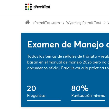
ePermitTest.com
Wyoming Permit Test
Examen de Manejo
Todos los temas de señales de tránsito y reg
basan en el manual de manejo 2026 pero no d
documento oficial. Para llevar a la práctica 
ofrecen contenidos actualizados y el format
Wyoming 2026, evalúa tu nivel y sigue adelan
preparación.
20
80%
Preguntas
Puntuación mínima