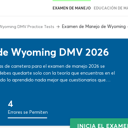
EXAMEN DE MANEJO
EDUCACIÓN DE M
Examen de Manejo de Wyoming
Wyoming DMV Practice Tests
 de Wyoming DMV 2026
las de carretera para el examen de manejo 2026 se
ebes quedarte solo con la teoría que encuentras en el
todo lo aprendido nada mejor que cuestionarios que
o adecuado. Trabaja ya con este test de manejo de
te con otros materiales de nuestra web para la mejor
4
Errores se Permiten
INICIA EL EXAM