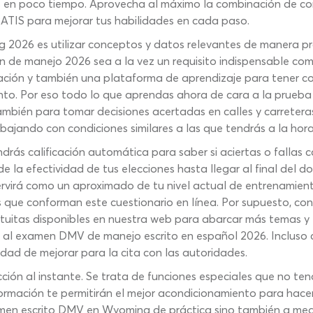
 en poco tiempo. Aprovecha al máximo la combinación de con
IS para mejorar tus habilidades en cada paso.
2026 es utilizar conceptos y datos relevantes de manera prá
e manejo 2026 sea a la vez un requisito indispensable como
ación y también una plataforma de aprendizaje para tener c
ento. Por eso todo lo que aprendas ahora de cara a la prue
mbién para tomar decisiones acertadas en calles y carretera
abajando con condiciones similares a las que tendrás a la hor
drás calificación automática para saber si aciertas o fallas 
e la efectividad de tus elecciones hasta llegar al final del
ervirá como un aproximado de tu nivel actual de entrenamient
que conforman este cuestionario en línea. Por supuesto, con 
tuitas disponibles en nuestra web para abarcar más temas y 
ara al examen DMV de manejo escrito en español 2026. Inclus
dad de mejorar para la cita con las autoridades.
ión al instante. Se trata de funciones especiales que no ten
mación te permitirán el mejor acondicionamiento para hacer aj
men escrito DMV en Wyoming de práctica sino también a medi