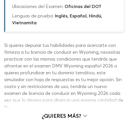
Ubicaciones del Examen:
Oficinas del DOT
Lenguas de prueba:
Inglés, Español, Hindú,
Vietnamita
Si quieres depurar tus habilidades para acercarte con
firmeza a tu licencia de conducir en Wyoming, necesitas
practicar con las mismas condiciones que tendrás que
afrontar en el examen DMV Wyoming español 2026 o
quieres profundizar en tu dominio temático, este
simulador con hoja de respuestas es tu mejor opción. Sin
costo y sin restricciones de uso, tendrás un nuevo
examen de licencia de conducir en Wyoming 2026 cada
vez que lo desees para abarcar una enorme cantidad de
temas en poco tiempo. Esta herramienta en línea te
permitirá llevar tu preparación al siguiente nivel gracias a
¿QUIERES MÁS?
una combinación de formato, contenidos y funciones
especiales. Mientras enfocas tu mente para el test de