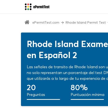
ePermitTest.com
Rhode Island Permit Test
Rhode Island Examen
en Español 2
Las señales de transito de Rhode Island son u
no solo representan un porcentaje del test D
que utilizarás a lo largo de tu experiencia d
Con nuestro examen de manejo señales 2026 po
20
80%
evaluación y aprender nuevas cosas gracias a
Preguntas
Puntuación mínima