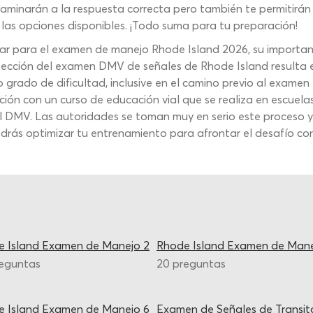
minarán a la respuesta correcta pero también te permitirán 
 las opciones disponibles. ¡Todo suma para tu preparación!
para el examen de manejo Rhode Island 2026, su importancia 
sección del examen DMV de señales de Rhode Island resulta es
lto grado de dificultad, inclusive en el camino previo al exa
ón con un curso de educación vial que se realiza en escuelas
l DMV. Las autoridades se toman muy en serio este proceso y
odrás optimizar tu entrenamiento para afrontar el desafío co
e Island Examen de Manejo 2
Rhode Island Examen de Mane
reguntas
20 preguntas
e Island Examen de Manejo 6
Examen de Señales de Transit