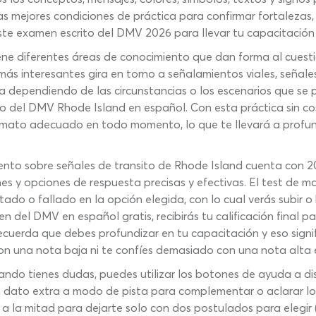
as mejores condiciones de práctica para confirmar fortalezas,
e examen escrito del DMV 2026 para llevar tu capacitación al
e diferentes áreas de conocimiento que dan forma al cuesti
 interesantes gira en torno a señalamientos viales, señales 
ia dependiendo de las circunstancias o los escenarios que se 
eto del DMV Rhode Island en español. Con esta práctica sin 
rmato adecuado en todo momento, lo que te llevará a profun
nto sobre señales de transito de Rhode Island cuenta con 20
nes y opciones de respuesta precisas y efectivas. El test de
tado o fallado en la opción elegida, con lo cual verás subir o
n del DMV en español gratis, recibirás tu calificación final p
cuerda que debes profundizar en tu capacitación y eso signi
con una nota baja ni te confíes demasiado con una nota alta e
ando tienes dudas, puedes utilizar los botones de ayuda a d
 dato extra a modo de pista para complementar o aclarar lo q
a la mitad para dejarte solo con dos postulados para elegir 