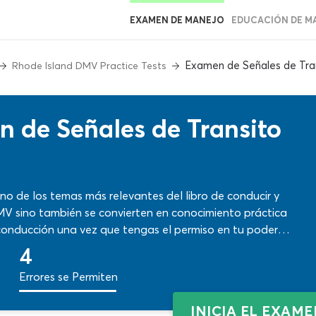
EXAMEN DE MANEJO
EDUCACIÓN DE M
Examen de Señales de Tran
Rhode Island DMV Practice Tests
 de Señales de Transito
no de los temas más relevantes del libro de conducir y
MV sino también se convierten en conocimiento práctica
e conducción una vez que tengas el permiso en tu poder.
drás contrastar lo aprendido, verificar el formato de
4
 contenidos precisos y funciones de ayuda.
Errores se Permiten
INICIA EL EXAM