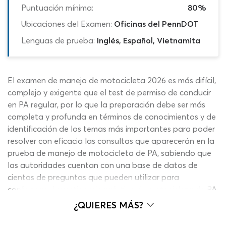
Puntuación mínima:
80%
Ubicaciones del Examen:
Oficinas del PennDOT
Lenguas de prueba:
Inglés, Español, Vietnamita
El examen de manejo de motocicleta 2026 es más difícil,
complejo y exigente que el test de permiso de conducir
en PA regular, por lo que la preparación debe ser más
completa y profunda en términos de conocimientos y de
identificación de los temas más importantes para poder
resolver con eficacia las consultas que aparecerán en la
prueba de manejo de motocicleta de PA, sabiendo que
las autoridades cuentan con una base de datos de
cientos de preguntas que pueden utilizar para
conformar el cuestionario práctico de motocicleta de PA.
Por lo tanto, el mejor enfoque que puedes tener para
¿QUIERES MÁS?
llegar con un panorama positiva al examen de manejo
de motocicleta del DMV es de aprendizaje visual y no