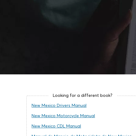
Looking for a different book?
New Mexico Drivers Manual
New Mexico Motorcycle Manual
New Mexico CDL Manual