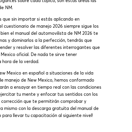
rrogantes sobre cada tópico, son estas áreas las
 de NM.
que sin importar si estás aplicando en
 el cuestionario de manejo 2026 siempre sigue los
i bien el manual del automovilista de NM 2026 te
as y dominarlos a la perfección, tendrás que
render y resolver las diferentes interrogantes que
exico oficial. De nada te sirve tener
 hora de la verdad.
ew Mexico en español a situaciones de la vida
ba de manejo de New Mexico, hemos conformado
darán a ensayar en tiempo real con las condiciones
jercitar tu mente y enfocar tus sentidos con los
 corrección que te permitirán comprobar y
a mismo con la descarga gratuita del manual de
para llevar tu capacitación al siguiente nivel!