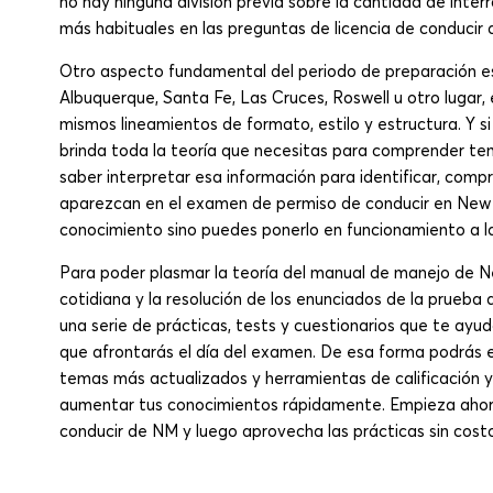
no hay ninguna división previa sobre la cantidad de inte
más habituales en las preguntas de licencia de conducir
Otro aspecto fundamental del periodo de preparación es 
Albuquerque, Santa Fe, Las Cruces, Roswell u otro lugar,
mismos lineamientos de formato, estilo y estructura. Y s
brinda toda la teoría que necesitas para comprender tem
saber interpretar esa información para identificar, comp
aparezcan en el examen de permiso de conducir en New M
conocimiento sino puedes ponerlo en funcionamiento a la
Para poder plasmar la teoría del manual de manejo de N
cotidiana y la resolución de los enunciados de la prue
una serie de prácticas, tests y cuestionarios que te ayu
que afrontarás el día del examen. De esa forma podrás e
temas más actualizados y herramientas de calificación y
aumentar tus conocimientos rápidamente. Empieza ahor
conducir de NM y luego aprovecha las prácticas sin costo 