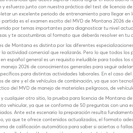
n y esfuerzo junto con nuestra práctica del test de licencia 
letar un excelente periodo de entrenamiento para llegar en l
partida es el examen escrito del MVD de Montana 2026 de c
rrido por temas importantes para diagnosticar tu nivel actua
s y te acostumbras al formato que deberás resolver en tu cit
es de Montana es distinta por las diferentes especializacione
 la actividad comercial que realizarás. Pero lo que todos los 
español general es un requisito ineludible para todos los as
 manejo 2026 de conocimientos generales para seguir adelante
pecíficos para distintas actividades laborales. En el caso de
 de aire y el de vehículos de combinación, ya que son tecno
ico del MVD de manejo de materiales peligrosos, de vehículo
e y cualquier otro sitio, la prueba para licencia de Montana d
o vehicular, ya que se conforma de 50 preguntas con una exi
ados. Ante este escenario la preparación resulta fundament
, ya que te ofrece contenidos actualizados, el formato ad
ema de calificación automática para saber si aciertas o falla