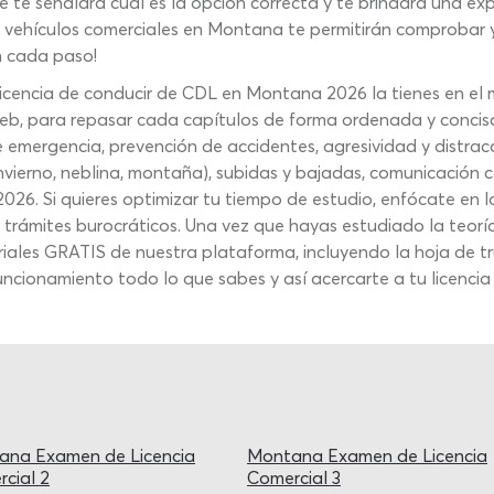
ue te señalará cuál es la opción correcta y te brindará una e
e vehículos comerciales en Montana te permitirán comprobar
n cada paso!
licencia de conducir de CDL en Montana 2026 la tienes en el
web, para repasar cada capítulos de forma ordenada y concis
e emergencia, prevención de accidentes, agresividad y distra
invierno, neblina, montaña), subidas y bajadas, comunicación c
26. Si quieres optimizar tu tiempo de estudio, enfócate en l
os trámites burocráticos. Una vez que hayas estudiado la teorí
iales GRATIS de nuestra plataforma, incluyendo la hoja de t
cionamiento todo lo que sabes y así acercarte a tu licencia
ana Examen de Licencia
Montana Examen de Licencia
cial 2
Comercial 3