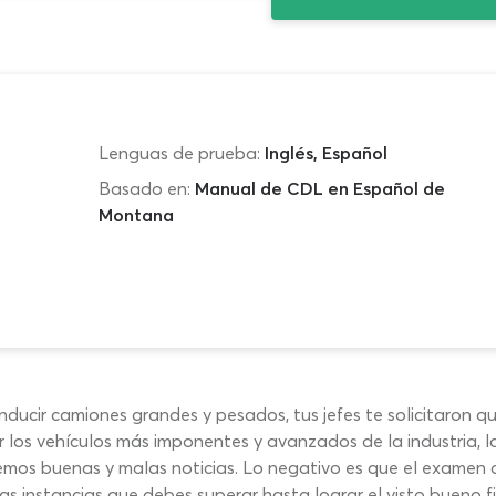
Lenguas de prueba:
Inglés, Español
Basado en:
Manual de CDL en Español de
Montana
nducir camiones grandes y pesados, tus jefes te solicitaron que
 los vehículos más imponentes y avanzados de la industria, 
tenemos buenas y malas noticias. Lo negativo es que el exam
as instancias que debes superar hasta lograr el visto bueno fi