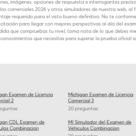
iones, imágenes, opciones de respuesta e interrogantes preci
los comerciales 2026 y otros simuladores de nuestra web, al f
aje requerido para el visto bueno definitivo. No te conform
citación para llegar con mejores perspectivas al día del e
dida que compruebas tu nivel, toma nota de lo que debes mej
 conocimientos que necesitas para superar la prueba oficial sin
gan Examen de Licencia
Michigan Examen de Licencia
cial 2
Comercial 3
reguntas
20 preguntas
igan CDL Examen de
MI Simulador del Examen de
ulos Combinacion
Vehiculos Combinacion