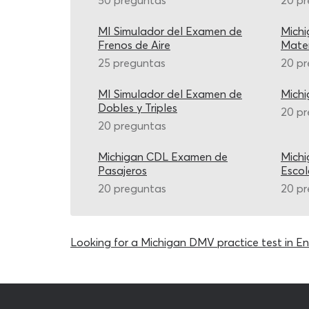
50 preguntas
20 p
MI Simulador del Examen de
Mich
Frenos de Aire
Mater
25 preguntas
20 p
MI Simulador del Examen de
Mich
Dobles y Triples
20 p
20 preguntas
Michigan CDL Examen de
Mich
Pasajeros
Escol
20 preguntas
20 p
Looking for a Michigan DMV practice test in En