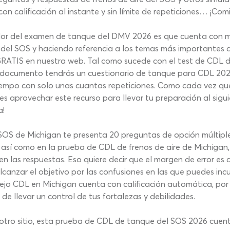
 calificación al instante y sin límite de repeticiones… ¡Co
or del examen de tanque del DMV 2026 es que cuenta con má
s del SOS y haciendo referencia a los temas más importantes
ATIS en nuestra web. Tal como sucede con el test de CDL de
 el documento tendrás un cuestionario de tanque para CDL 202
iempo con solo unas cuantas repeticiones. Como cada vez qu
s aprovechar este recurso para llevar tu preparación al sigu
a!
OS de Michigan te presenta 20 preguntas de opción múltiple,
, así como en la prueba de CDL de frenos de aire de Michigan,
las respuestas. Eso quiere decir que el margen de error es cor
anzar el objetivo por las confusiones en las que puedes incu
nejo CDL en Michigan cuenta con calificación automática, por 
de llevar un control de tus fortalezas y debilidades.
u otro sitio, esta prueba de CDL de tanque del SOS 2026 cue