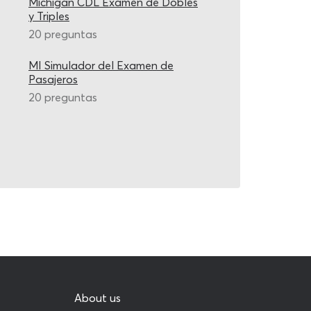
Michigan CDL Examen de Dobles
y Triples
20 preguntas
MI Simulador del Examen de
Pasajeros
20 preguntas
About us