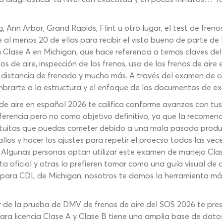
ng, Ann Arbor, Grand Rapids, Flint u otro lugar, el test de fr
al menos 20 de ellas para recibir el visto bueno de parte de 
a Clase A en Michigan, que hace referencia a temas claves d
s de aire, inspección de los frenos, uso de los frenos de aire e
 y distancia de frenado y mucho más. A través del examen de 
mbrarte a la estructura y el enfoque de los documentos de e
 aire en español 2026 te califica conforme avanzas con tus 
ferencia pero no como objetivo definitivo, ya que la recomen
rtuitas que puedas cometer debido a una mala pasada produc
llos y hacer los ajustes para repetir el proecso todas las vece
 Algunas personas optan utilizar este examen de manejo Cla
ita oficial y otras la prefieren tomar como una guía visual de
re para CDL de Michigan, nosotros te damos la herramienta m
ador de la prueba de DMV de frenos de aire del SOS 2026 te pr
ra licencia Clase A y Clase B tiene una amplia base de dato