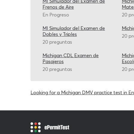
MI Simulador del Examen de
Mich
Frenos de Aire
Mater
En Progreso
20 p
MI Simulador del Examen de
Mich
Dobles y Triples
20 p
20 preguntas
Michigan CDL Examen de
Mich
Pasajeros
Escol
20 preguntas
20 p
Looking for a Michigan DMV practice test in En