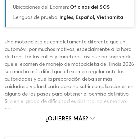
Ubicaciones del Examen:
Oficinas del SOS
Lenguas de prueba:
Inglés, Español, Vietnamita
Una motocicleta es completamente diferente que un
automóvil por muchos motivos, especialmente a la hora
de transitar las calles y carreteras, así que no sorprende
que el examen de manejo de motocicleta de Illinois 2026
sea mucho más difícil que el examen regular ante las
autoridades y que la preparación deba ser más
cuidadosa y planificada para no sufrir complicaciones en
alguno de los pasos para obtener el permiso definitivo.
Si bien el grado de dificultad es distinto, no es motivo
para alarma ni preocupación. Con esta práctica de
examen de manejar de Illinois tienes todo lo que
¿QUIERES MÁS?
necesitas para hacer un repaso por los temas más
relevantes que afrontarás el día de la prueba y
obtendrás lo necesario para resolver sin mayores