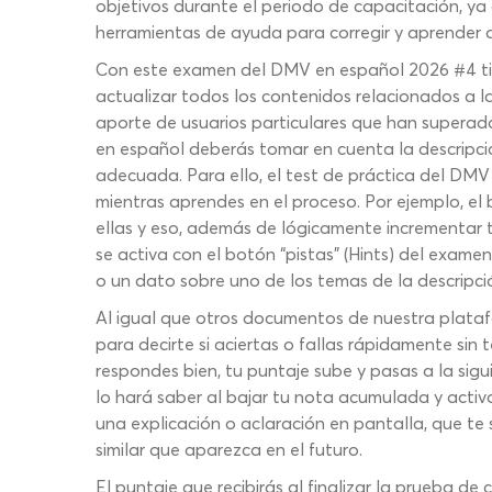
objetivos durante el periodo de capacitación, ya 
herramientas de ayuda para corregir y aprender a
Con este examen del DMV en español 2026 #4 tien
actualizar todos los contenidos relacionados a 
aporte de usuarios particulares que han superad
en español deberás tomar en cuenta la descripción
adecuada. Para ello, el test de práctica del DM
mientras aprendes en el proceso. Por ejemplo, el
ellas y eso, además de lógicamente incrementar tu
se activa con el botón “pistas” (Hints) del exam
o un dato sobre uno de los temas de la descripc
Al igual que otros documentos de nuestra plataf
para decirte si aciertas o fallas rápidamente sin
respondes bien, tu puntaje sube y pasas a la sig
lo hará saber al bajar tu nota acumulada y activa
una explicación o aclaración en pantalla, que te
similar que aparezca en el futuro.
El puntaje que recibirás al finalizar la prueba d