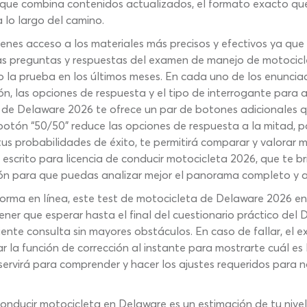
que combina contenidos actualizados, el formato exacto que d
 lo largo del camino.
es acceso a los materiales más precisos y efectivos ya que
las preguntas y respuestas del examen de manejo de motocicl
o la prueba en los últimos meses. En cada uno de los enunci
, las opciones de respuesta y el tipo de interrogante para a
V de Delaware 2026 te ofrece un par de botones adicionales 
 botón “50/50” reduce las opciones de respuesta a la mitad, 
s probabilidades de éxito, te permitirá comparar y valorar m
en escrito para licencia de conducir motocicleta 2026, que te
ión para que puedas analizar mejor el panorama completo y 
orma en línea, este test de motocicleta de Delaware 2026 en
 tener que esperar hasta el final del cuestionario práctico de
uiente consulta sin mayores obstáculos. En caso de fallar, el
r la función de corrección al instante para mostrarte cuál es
 servirá para comprender y hacer los ajustes requeridos para 
e conducir motocicleta en Delaware es un estimación de tu ni