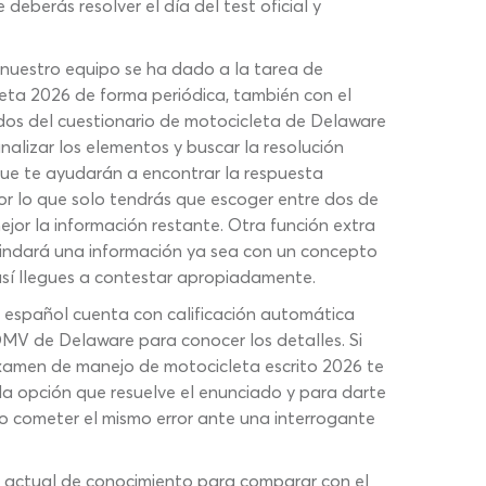
eberás resolver el día del test oficial y
 nuestro equipo se ha dado a la tarea de
eta 2026 de forma periódica, también con el
ados del cuestionario de motocicleta de Delaware
nalizar los elementos y buscar la resolución
que te ayudarán a encontrar la respuesta
por lo que solo tendrás que escoger entre dos de
ejor la información restante. Otra función extra
 brindará una información ya sea con un concepto
así llegues a contestar apropiadamente.
 español cuenta con calificación automática
l DMV de Delaware para conocer los detalles. Si
 examen de manejo de motocicleta escrito 2026 te
 la opción que resuelve el enunciado y para darte
no cometer el mismo error ante una interrogante
vel actual de conocimiento para comparar con el