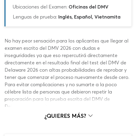
Ubicaciones del Examen:
Oficinas del DMV
Lenguas de prueba:
Inglés, Español, Vietnamita
No hay peor sensación para los aplicantes que llegar al
examen escrito del DMV 2026 con dudas e
inseguridades ya que eso repercutirá directamente
directamente en el resultado final del test del DMV de
Delaware 2026 con altas probabilidades de reprobar y
tener que comenzar el proceso nuevamente desde cero.
Para evitar complicaciones y no sumarte a la poco
célebre lista de personas que debieron repetir la
preparación para la prueba escrita del DMV de
Delaware en español con mayor atención en una
segunda ocasión, puedes aprovechar al máximo este
¿QUIERES MÁS?
cuestionario del DMV de manejo de Delaware que
ofrece los contenidos más actualizados, el sistema más
eficiente de calificación y corrección y herramientas de