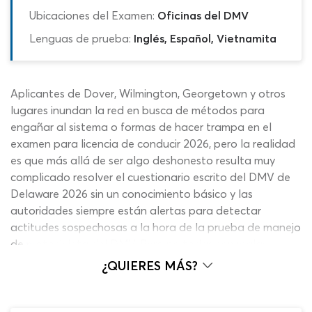
Ubicaciones del Examen:
Oficinas del DMV
Lenguas de prueba:
Inglés, Español, Vietnamita
Aplicantes de Dover, Wilmington, Georgetown y otros
lugares inundan la red en busca de métodos para
engañar al sistema o formas de hacer trampa en el
examen para licencia de conducir 2026, pero la realidad
es que más allá de ser algo deshonesto resulta muy
complicado resolver el cuestionario escrito del DMV de
Delaware 2026 sin un conocimiento básico y las
autoridades siempre están alertas para detectar
actitudes sospechosas a la hora de la prueba de manejo
de motocicleta del DMV. Pero no todas son malas
noticias para quienes quieren un camino más fácil para el
¿QUIERES MÁS?
test para la licencia de conducir de Delaware, ya que no
todo es cuestión de memorizar conceptos, datos o
informaciones del manual de conductor sino más bien el