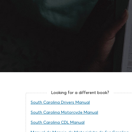
Looking for a different book?
South Carolina Drivers Manual
South Carolina Motorcycle Manual
South Carolina CDL Manual