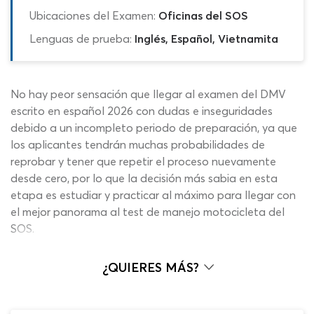
Ubicaciones del Examen:
Oficinas del SOS
Lenguas de prueba:
Inglés, Español, Vietnamita
No hay peor sensación que llegar al examen del DMV
escrito en español 2026 con dudas e inseguridades
debido a un incompleto periodo de preparación, ya que
los aplicantes tendrán muchas probabilidades de
reprobar y tener que repetir el proceso nuevamente
desde cero, por lo que la decisión más sabia en esta
etapa es estudiar y practicar al máximo para llegar con
el mejor panorama al test de manejo motocicleta del
SOS.
Al analizar la prueba del SOS de Michigan en español
¿QUIERES MÁS?
debes saber que necesitarás acertar al menos 20 de las
25 preguntas del cuestionario de manejo de motocicleta
2026 para la aprobación definitiva, un reto exigente al